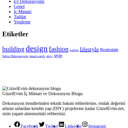
Ev Dekorasyonu
Genel
İç Mimari
Tadilat
Yenileme
Etiketler
design
building
fashion
lifestyle
Realestate
gadget
style
Salon Dekorasyonu
smart watch
story
GüzelEvim İç Mimari ve Dekorasyon Blogu
Dekorasyon trendlerinden teknik bakım rehberlerine, emlak değerini
artıran sırlardan kendin yap (DIY) projelerine kadar GüzelEvim.net,
sizin yaşam alanınızdaki rehberiniz.
Facebook
Twitter
LinkedIn
Instagram