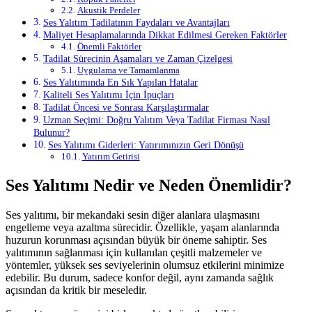
Akustik Perdeler
Ses Yalıtım Tadilatının Faydaları ve Avantajları
Maliyet Hesaplamalarında Dikkat Edilmesi Gereken Faktörler
Önemli Faktörler
Tadilat Sürecinin Aşamaları ve Zaman Çizelgesi
Uygulama ve Tamamlanma
Ses Yalıtımında En Sık Yapılan Hatalar
Kaliteli Ses Yalıtımı İçin İpuçları
Tadilat Öncesi ve Sonrası Karşılaştırmalar
Uzman Seçimi: Doğru Yalıtım Veya Tadilat Firması Nasıl
Bulunur?
Ses Yalıtımı Giderleri: Yatırımınızın Geri Dönüşü
Yatırım Getirisi
Ses Yalıtımı Nedir ve Neden Önemlidir?
Ses yalıtımı, bir mekandaki sesin diğer alanlara ulaşmasını
engelleme veya azaltma sürecidir. Özellikle, yaşam alanlarında
huzurun korunması açısından büyük bir öneme sahiptir. Ses
yalıtımının sağlanması için kullanılan çeşitli malzemeler ve
yöntemler, yüksek ses seviyelerinin olumsuz etkilerini minimize
edebilir. Bu durum, sadece konfor değil, aynı zamanda sağlık
açısından da kritik bir meseledir.