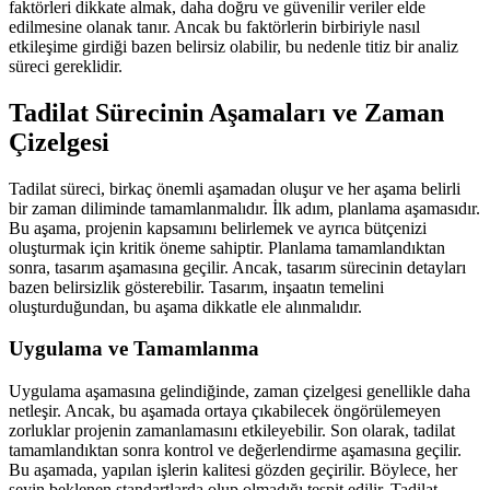
faktörleri dikkate almak, daha doğru ve güvenilir veriler elde
edilmesine olanak tanır. Ancak bu faktörlerin birbiriyle nasıl
etkileşime girdiği bazen belirsiz olabilir, bu nedenle titiz bir analiz
süreci gereklidir.
Tadilat Sürecinin Aşamaları ve Zaman
Çizelgesi
Tadilat süreci, birkaç önemli aşamadan oluşur ve her aşama belirli
bir zaman diliminde tamamlanmalıdır. İlk adım, planlama aşamasıdır.
Bu aşama, projenin kapsamını belirlemek ve ayrıca bütçenizi
oluşturmak için kritik öneme sahiptir. Planlama tamamlandıktan
sonra, tasarım aşamasına geçilir. Ancak, tasarım sürecinin detayları
bazen belirsizlik gösterebilir. Tasarım, inşaatın temelini
oluşturduğundan, bu aşama dikkatle ele alınmalıdır.
Uygulama ve Tamamlanma
Uygulama aşamasına gelindiğinde, zaman çizelgesi genellikle daha
netleşir. Ancak, bu aşamada ortaya çıkabilecek öngörülemeyen
zorluklar projenin zamanlamasını etkileyebilir. Son olarak, tadilat
tamamlandıktan sonra kontrol ve değerlendirme aşamasına geçilir.
Bu aşamada, yapılan işlerin kalitesi gözden geçirilir. Böylece, her
şeyin beklenen standartlarda olup olmadığı tespit edilir. Tadilat