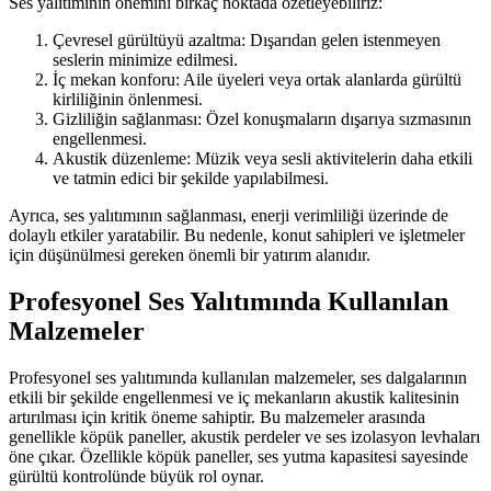
Ses yalıtımının önemini birkaç noktada özetleyebiliriz:
Çevresel gürültüyü azaltma: Dışarıdan gelen istenmeyen
seslerin minimize edilmesi.
İç mekan konforu: Aile üyeleri veya ortak alanlarda gürültü
kirliliğinin önlenmesi.
Gizliliğin sağlanması: Özel konuşmaların dışarıya sızmasının
engellenmesi.
Akustik düzenleme: Müzik veya sesli aktivitelerin daha etkili
ve tatmin edici bir şekilde yapılabilmesi.
Ayrıca, ses yalıtımının sağlanması, enerji verimliliği üzerinde de
dolaylı etkiler yaratabilir. Bu nedenle, konut sahipleri ve işletmeler
için düşünülmesi gereken önemli bir yatırım alanıdır.
Profesyonel Ses Yalıtımında Kullanılan
Malzemeler
Profesyonel ses yalıtımında kullanılan malzemeler, ses dalgalarının
etkili bir şekilde engellenmesi ve iç mekanların akustik kalitesinin
artırılması için kritik öneme sahiptir. Bu malzemeler arasında
genellikle köpük paneller, akustik perdeler ve ses izolasyon levhaları
öne çıkar. Özellikle köpük paneller, ses yutma kapasitesi sayesinde
gürültü kontrolünde büyük rol oynar.