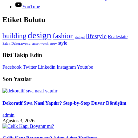
YouTube
Etiket Bulutu
design
building
fashion
lifestyle
Realestate
gadget
style
Salon Dekorasyonu
smart watch
story
Bizi Takip Edin
Facebook
Twitter
Linkedin
Instagram
Youtube
Son Yazılar
Dekoratif Sıva Nasıl Yapılır? Step-by-Step Duvar Dönüşüm
admin
Ağustos 3, 2026