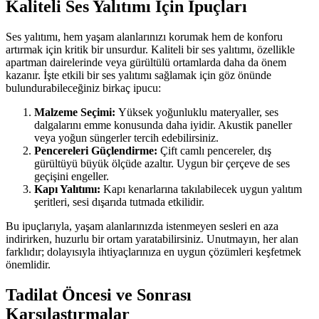
Kaliteli Ses Yalıtımı İçin İpuçları
Ses yalıtımı, hem yaşam alanlarınızı korumak hem de konforu
artırmak için kritik bir unsurdur. Kaliteli bir ses yalıtımı, özellikle
apartman dairelerinde veya gürültülü ortamlarda daha da önem
kazanır. İşte etkili bir ses yalıtımı sağlamak için göz önünde
bulundurabileceğiniz birkaç ipucu:
Malzeme Seçimi:
Yüksek yoğunluklu materyaller, ses
dalgalarını emme konusunda daha iyidir. Akustik paneller
veya yoğun süngerler tercih edebilirsiniz.
Pencereleri Güçlendirme:
Çift camlı pencereler, dış
gürültüyü büyük ölçüde azaltır. Uygun bir çerçeve de ses
geçişini engeller.
Kapı Yalıtımı:
Kapı kenarlarına takılabilecek uygun yalıtım
şeritleri, sesi dışarıda tutmada etkilidir.
Bu ipuçlarıyla, yaşam alanlarınızda istenmeyen sesleri en aza
indirirken, huzurlu bir ortam yaratabilirsiniz. Unutmayın, her alan
farklıdır; dolayısıyla ihtiyaçlarınıza en uygun çözümleri keşfetmek
önemlidir.
Tadilat Öncesi ve Sonrası
Karşılaştırmalar