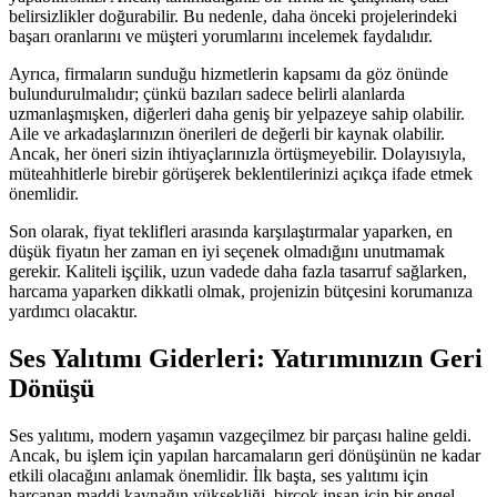
belirsizlikler doğurabilir. Bu nedenle, daha önceki projelerindeki
başarı oranlarını ve müşteri yorumlarını incelemek faydalıdır.
Ayrıca, firmaların sunduğu hizmetlerin kapsamı da göz önünde
bulundurulmalıdır; çünkü bazıları sadece belirli alanlarda
uzmanlaşmışken, diğerleri daha geniş bir yelpazeye sahip olabilir.
Aile ve arkadaşlarınızın önerileri de değerli bir kaynak olabilir.
Ancak, her öneri sizin ihtiyaçlarınızla örtüşmeyebilir. Dolayısıyla,
müteahhitlerle birebir görüşerek beklentilerinizi açıkça ifade etmek
önemlidir.
Son olarak, fiyat teklifleri arasında karşılaştırmalar yaparken, en
düşük fiyatın her zaman en iyi seçenek olmadığını unutmamak
gerekir. Kaliteli işçilik, uzun vadede daha fazla tasarruf sağlarken,
harcama yaparken dikkatli olmak, projenizin bütçesini korumanıza
yardımcı olacaktır.
Ses Yalıtımı Giderleri: Yatırımınızın Geri
Dönüşü
Ses yalıtımı, modern yaşamın vazgeçilmez bir parçası haline geldi.
Ancak, bu işlem için yapılan harcamaların geri dönüşünün ne kadar
etkili olacağını anlamak önemlidir. İlk başta, ses yalıtımı için
harcanan maddi kaynağın yüksekliği, birçok insan için bir engel