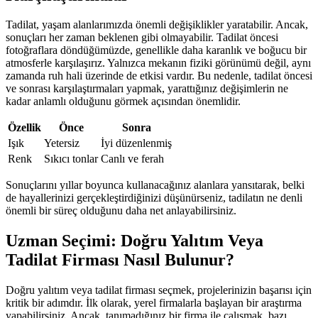
Tadilat, yaşam alanlarımızda önemli değişiklikler yaratabilir. Ancak,
sonuçları her zaman beklenen gibi olmayabilir. Tadilat öncesi
fotoğraflara döndüğümüzde, genellikle daha karanlık ve boğucu bir
atmosferle karşılaşırız. Yalnızca mekanın fiziki görünümü değil, aynı
zamanda ruh hali üzerinde de etkisi vardır. Bu nedenle, tadilat öncesi
ve sonrası karşılaştırmaları yapmak, yarattığınız değişimlerin ne
kadar anlamlı olduğunu görmek açısından önemlidir.
Özellik
Önce
Sonra
Işık
Yetersiz
İyi düzenlenmiş
Renk
Sıkıcı tonlar
Canlı ve ferah
Sonuçlarını yıllar boyunca kullanacağınız alanlara yansıtarak, belki
de hayallerinizi gerçekleştirdiğinizi düşünürseniz, tadilatın ne denli
önemli bir süreç olduğunu daha net anlayabilirsiniz.
Uzman Seçimi: Doğru Yalıtım Veya
Tadilat Firması Nasıl Bulunur?
Doğru yalıtım veya tadilat firması seçmek, projelerinizin başarısı için
kritik bir adımdır. İlk olarak, yerel firmalarla başlayan bir araştırma
yapabilirsiniz. Ancak, tanımadığınız bir firma ile çalışmak, bazı