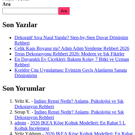
Ara
Ara
Son Yazılar
Dekoratif Sıva Nasıl Yapılır? Step-by-Step Duvar Dönüşüm
Rehberi
Çelik Kapı Boyanır mı? Adım Adım Yenileme Rehberi 2026
Teras Dekorasyonu Rehberi 2026: Modern ve Şık Fikirler
En Dayanıklı Ev Çiçekleri: Bakımı Kolay 7 Bitki ve Uzman
Rehberi
Koridor Çıta Uygulaması: Evinizin Geçiş Alanlarını Sanata
Dönüştürün
Son Yorumlar
Yeliz K.
-
İndigo Rengi Nedir? Anlamı, Psikolojisi ve Şık
Dekorasyon Rehberi
Serap Y.
-
İndigo Rengi Nedir? Anlamı, Psikolojisi ve Şık
Dekorasyon Rehberi
admin
-
2026 IKEA Köşe Koltuk Modelleri: En Rahat 5 L
Koltuk İncelemesi
Yeliz Yıldırım
-
2026 IKEA Köşe Koltuk Modelleri: En Rahat